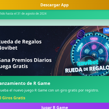
Descargar App
lido hasta el 31 de agosto de 2024
N
anzamiento de R Game
rueba el nuevo juego R Game con un giro gratis por registro.
0 Giros Gratis
Jugar R Game