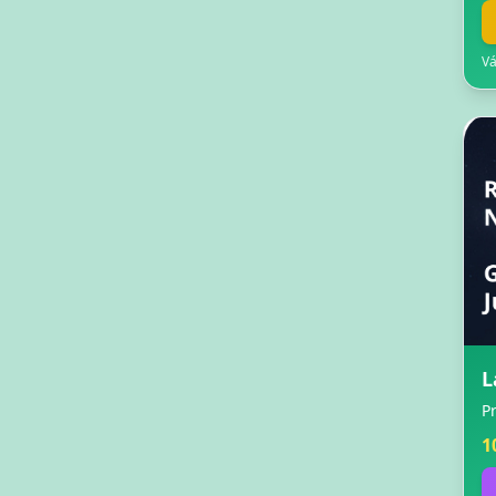
Vá
L
P
1