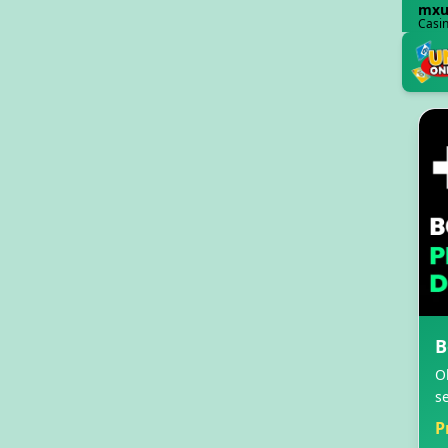
mxu
Casi
B
O
s
P