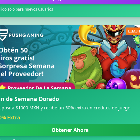
lido solo para nuevos usuarios
LIMIT
in de Semana Dorado
eposita $1000 MXN y recibe un 50% extra en créditos de juego.
0% Extra
Obtener Ahora